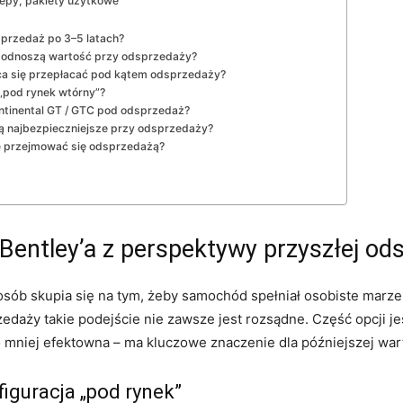
epy, pakiety użytkowe
dsprzedaż po 3–5 latach?
e podnoszą wartość przy odsprzedaży?
łaca się przepłacać pod kątem odsprzedaży?
y „pod rynek wtórny”?
ontinental GT / GTC pod odsprzedaż?
 są najbezpieczniejsze przy odsprzedaży?
nie przejmować się odsprzedażą?
 Bentley’a z perspektywy przyszłej od
sób skupia się na tym, żeby samochód spełniał osobiste marzen
aży takie podejście nie zawsze jest rozsądne. Część opcji jes
 mniej efektowna – ma kluczowe znaczenie dla późniejszej wart
figuracja „pod rynek”