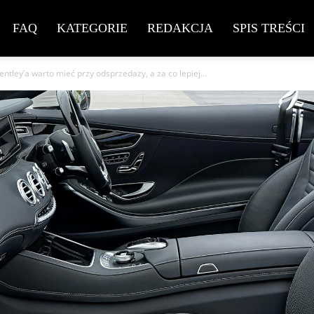
FAQ
KATEGORIE
REDAKCJA
SPIS TREŚCI
ntley’a warto mieć przy odsprzedaży, a za co lepiej...