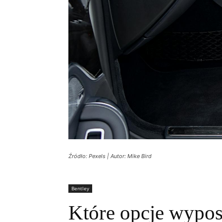
Źródło: Pexels | Autor: Mike Bird
Bentley
Które opcje wypos