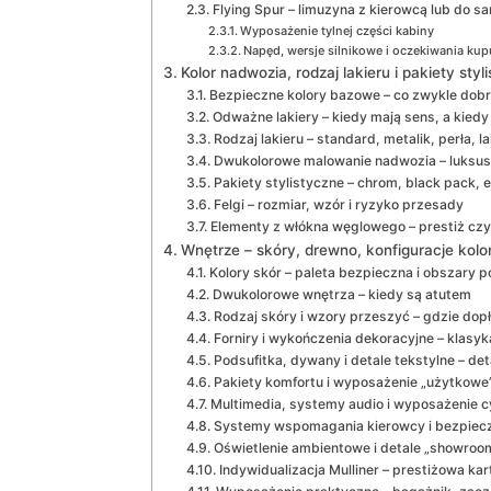
Flying Spur – limuzyna z kierowcą lub do s
Wyposażenie tylnej części kabiny
Napęd, wersje silnikowe i oczekiwania ku
Kolor nadwozia, rodzaj lakieru i pakiety sty
Bezpieczne kolory bazowe – co zwykle dobr
Odważne lakiery – kiedy mają sens, a kied
Rodzaj lakieru – standard, metalik, perła, l
Dwukolorowe malowanie nadwozia – luksus
Pakiety stylistyczne – chrom, black pack,
Felgi – rozmiar, wzór i ryzyko przesady
Elementy z włókna węglowego – prestiż cz
Wnętrze – skóry, drewno, konfiguracje kolo
Kolory skór – paleta bezpieczna i obszary
Dwukolorowe wnętrza – kiedy są atutem
Rodzaj skóry i wzory przeszyć – gdzie dop
Forniry i wykończenia dekoracyjne – klasy
Podsufitka, dywany i detale tekstylne – d
Pakiety komfortu i wyposażenie „użytkowe
Multimedia, systemy audio i wyposażenie cy
Systemy wspomagania kierowcy i bezpiecz
Oświetlenie ambientowe i detale „showroom
Indywidualizacja Mulliner – prestiżowa k