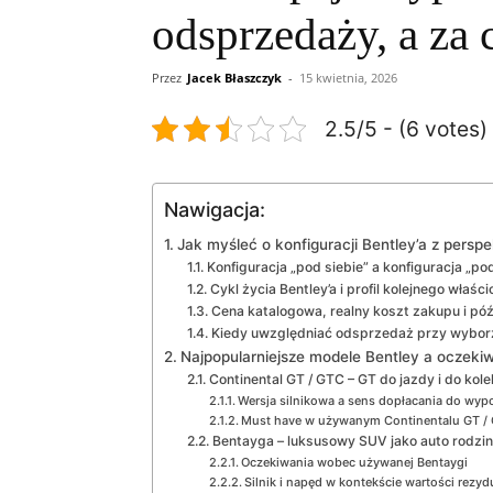
odsprzedaży, a za 
Przez
Jacek Błaszczyk
-
15 kwietnia, 2026
2.5/5 - (6 votes)
Nawigacja:
Jak myśleć o konfiguracji Bentley’a z persp
Konfiguracja „pod siebie” a konfiguracja „po
Cykl życia Bentley’a i profil kolejnego właści
Cena katalogowa, realny koszt zakupu i pó
Kiedy uwzględniać odsprzedaż przy wyborz
Najpopularniejsze modele Bentley a oczeki
Continental GT / GTC – GT do jazdy i do kole
Wersja silnikowa a sens dopłacania do wyp
Must have w używanym Continentalu GT /
Bentayga – luksusowy SUV jako auto rodzi
Oczekiwania wobec używanej Bentaygi
Silnik i napęd w kontekście wartości rezyd