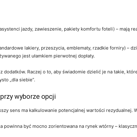
systenci jazdy, zawieszenie, pakiety komfortu foteli) – mają 
andardowe lakiery, przeszycia, emblematy, rzadkie forniry) – d
używanego jest ułamkiem pierwotnej dopłaty.
z dodatków. Raczej o to, aby świadomie dzielić je na takie, któr
sto „dla siebie”.
przy wyborze opcji
kszy sens ma kalkulowanie potencjalnej wartości rezydualnej. 
cja powinna być mocno zorientowana na rynek wtórny – klasyczn