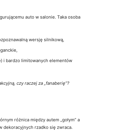
gurującemu auto w salonie. Taka osoba
ozpoznawalną wersję silnikową,
aganckie,
ze) i bardzo limitowanych elementów
akcyjną, czy raczej za „fanaberię”?
 wtórnym różnica między autem „gołym” a
 dekoracyjnych rzadko się zwraca.