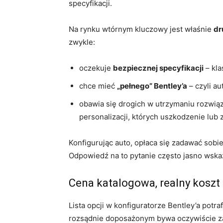
specyfikacji.
Na rynku wtórnym kluczowy jest właśnie
dr
zwykle:
oczekuje
bezpiecznej specyfikacji
– kla
chce mieć
„pełnego” Bentley’a
– czyli au
obawia się drogich w utrzymaniu rozwiąz
personalizacji, których uszkodzenie lub
Konfigurując auto, opłaca się zadawać sobi
Odpowiedź na to pytanie często jasno wskaz
Cena katalogowa, realny koszt 
Lista opcji w konfiguratorze Bentley’a potr
rozsądnie doposażonym bywa oczywiście za