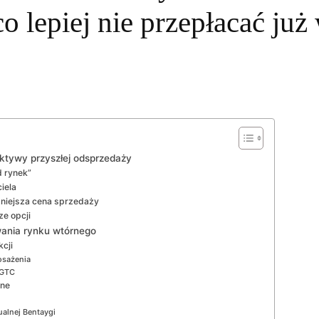
co lepiej nie przepłacać już
ektywy przyszłej odsprzedaży
d rynek”
ciela
źniejsza cena sprzedaży
e opcji
wania rynku wtórnego
kcji
osażenia
 GTC
nne
ualnej Bentaygi