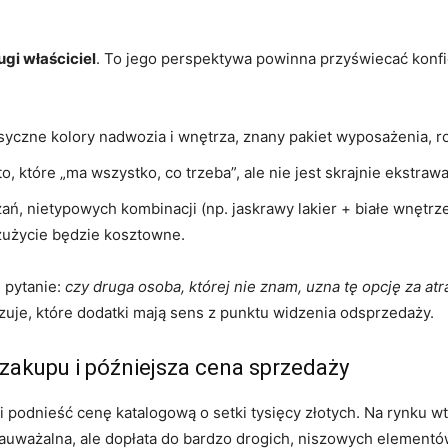
ugi właściciel
. To jego perspektywa powinna przyświecać konfi
syczne kolory nadwozia i wnętrza, znany pakiet wyposażenia, r
to, które „ma wszystko, co trzeba”, ale nie jest skrajnie ekstraw
ań, nietypowych kombinacji (np. jaskrawy lakier + białe wnętr
 zużycie będzie kosztowne.
e pytanie:
czy druga osoba, której nie znam, uzna tę opcję za atr
uje, które dodatki mają sens z punktu widzenia odsprzedaży.
zakupu i późniejsza cena sprzedaży
afi podnieść cenę katalogową o setki tysięcy złotych. Na rynku
uważalna, ale dopłata do bardzo drogich, niszowych elementów