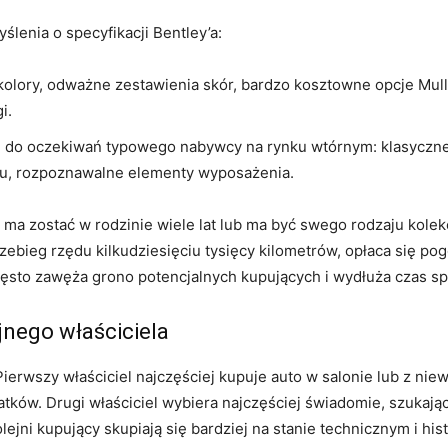
lenia o specyfikacji Bentley’a:
kolory, odważne zestawienia skór, bardzo kosztowne opcje Mull
i.
 do oczekiwań typowego nabywcy na rynku wtórnym: klasyczne k
tu, rozpoznawalne elementy wyposażenia.
o ma zostać w rodzinie wiele lat lub ma być swego rodzaju kole
zebieg rzędu kilkudziesięciu tysięcy kilometrów, opłaca się po
często zawęża grono potencjalnych kupujących i wydłuża czas s
ejnego właściciela
 Pierwszy właściciel najczęściej kupuje auto w salonie lub z ni
datków. Drugi właściciel wybiera najczęściej świadomie, szukają
lejni kupujący skupiają się bardziej na stanie technicznym i his