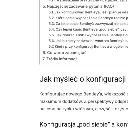
Wyposażenie praktyczne – bagażnik, zacz
Najczęściej zadawane pytania (FAQ)
Jak konfigurować Bentley’a, jeśli planuję o
Które opcje wyposażenia Bentley’a realni
Za jakie opcje Bentley’a zazwyczaj nie op
Czy lepiej kupić Bentley’a „pod siebie”, cz
Jak dobrać silnik i wyposażenie Bentley C
Jakie kolory nadwozia i wnętrza Bentley’a
Kiedy przy konfiguracji Bentley’a w ogóle 
Co warto zapamiętać
Źródła informacji
Jak myśleć o konfiguracji
Konfigurując nowego Bentley’a, większość o
maksimum dodatków. Z perspektywy odsprzed
na cenę na rynku wtórnym, a część – często
Konfiguracja „pod siebie” a kon