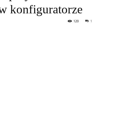
 w konfiguratorze
120
1