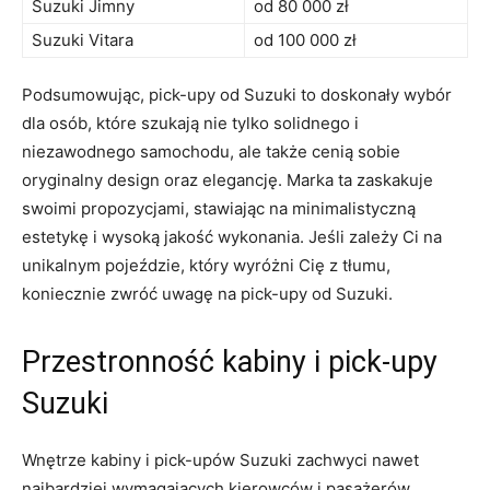
Suzuki Jimny
od 80 ​000 ⁣zł
Suzuki Vitara
od 100 000 zł
Podsumowując, ​pick-upy od​ Suzuki to doskonały wybór
dla​ osób, które szukają nie tylko solidnego i
niezawodnego samochodu, ale także ‌cenią sobie
oryginalny design oraz elegancję. Marka ta zaskakuje
swoimi propozycjami, stawiając ⁢na ⁤minimalistyczną
estetykę⁤ i wysoką jakość wykonania. Jeśli zależy Ci na
unikalnym pojeździe, który wyróżni Cię z tłumu,
koniecznie zwróć uwagę ⁤na pick-upy od Suzuki.
Przestronność kabiny i pick-upy
Suzuki
Wnętrze kabiny i ⁣pick-upów Suzuki zachwyci ​nawet
najbardziej wymagających kierowców i pasażerów.