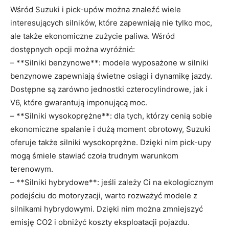
Wśród Suzuki i ⁣pick-upów można znaleźć wiele
interesujących‌ silników, które zapewniają nie⁤ tylko moc,
ale‍ także ekonomiczne ⁣zużycie paliwa.⁤ Wśród
dostępnych opcji można wyróżnić:
– **Silniki benzynowe**: modele wyposażone w silniki
benzynowe zapewniają świetne osiągi i dynamikę ⁣jazdy.
Dostępne są zarówno jednostki czterocylindrowe, jak i
V6, które gwarantują imponującą moc.
– **Silniki wysokoprężne**: dla tych, którzy cenią sobie
ekonomiczne⁣ spalanie i dużą moment obrotowy, Suzuki
oferuje⁤ także silniki wysokoprężne. Dzięki nim pick-upy
mogą⁢ śmiele stawiać czoła trudnym warunkom
terenowym.
– **Silniki hybrydowe**: jeśli zależy Ci ⁣na ekologicznym
podejściu do motoryzacji, warto rozważyć modele ⁢z
silnikami hybrydowymi. Dzięki⁢ nim⁢ można zmniejszyć
emisję CO2 i obniżyć koszty eksploatacji pojazdu.