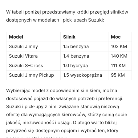
W tabeli poniżej przedstawiamy krótki przegląd ‍silników
dostępnych w modelach i pick-upach Suzuki:
Model
Silnik
Moc
Suzuki Jimny
1.5 benzyna
102 KM
Suzuki Vitara
1.4 benzyna
140 KM
Suzuki S-Cross
1.0 ⁢hybryda
111 KM
Suzuki⁣ Jimny Pickup
1.5 wysokoprężna
95 KM
Wybierając model z odpowiednim ⁤silnikiem,​ można​
dostosować pojazd do własnych potrzeb i preferencji.
Suzuki i pick-upy z nimi związane stanowią niszową
ofertę dla‍ wymagających kierowców,⁢ którzy cenią sobie
jakość, ⁢niezawodność i⁣ osiągi. Dlatego warto bliżej
przyjrzeć się dostępnym opcjom i wybrać ten, który