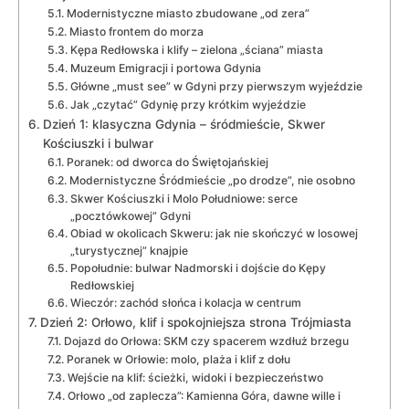
Modernistyczne miasto zbudowane „od zera”
Miasto frontem do morza
Kępa Redłowska i klify – zielona „ściana” miasta
Muzeum Emigracji i portowa Gdynia
Główne „must see” w Gdyni przy pierwszym wyjeździe
Jak „czytać” Gdynię przy krótkim wyjeździe
Dzień 1: klasyczna Gdynia – śródmieście, Skwer
Kościuszki i bulwar
Poranek: od dworca do Świętojańskiej
Modernistyczne Śródmieście „po drodze”, nie osobno
Skwer Kościuszki i Molo Południowe: serce
„pocztówkowej” Gdyni
Obiad w okolicach Skweru: jak nie skończyć w losowej
„turystycznej” knajpie
Popołudnie: bulwar Nadmorski i dojście do Kępy
Redłowskiej
Wieczór: zachód słońca i kolacja w centrum
Dzień 2: Orłowo, klif i spokojniejsza strona Trójmiasta
Dojazd do Orłowa: SKM czy spacerem wzdłuż brzegu
Poranek w Orłowie: molo, plaża i klif z dołu
Wejście na klif: ścieżki, widoki i bezpieczeństwo
Orłowo „od zaplecza”: Kamienna Góra, dawne wille i