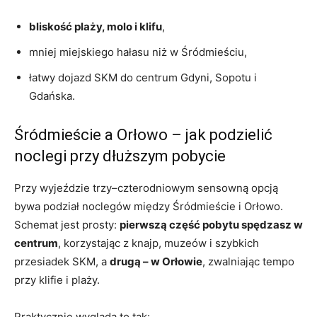
bliskość plaży, molo i klifu
,
mniej miejskiego hałasu niż w Śródmieściu,
łatwy dojazd SKM do centrum Gdyni, Sopotu i
Gdańska.
Śródmieście a Orłowo – jak podzielić
noclegi przy dłuższym pobycie
Przy wyjeździe trzy–czterodniowym sensowną opcją
bywa podział noclegów między Śródmieście i Orłowo.
Schemat jest prosty:
pierwszą część pobytu spędzasz w
centrum
, korzystając z knajp, muzeów i szybkich
przesiadek SKM, a
drugą – w Orłowie
, zwalniając tempo
przy klifie i plaży.
Praktycznie wygląda to tak: