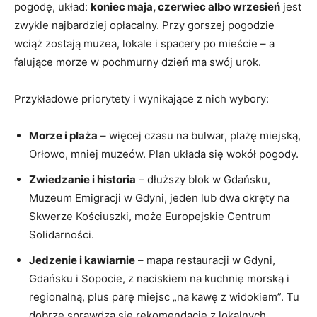
pogodę, układ:
koniec maja, czerwiec albo wrzesień
jest
zwykle najbardziej opłacalny. Przy gorszej pogodzie
wciąż zostają muzea, lokale i spacery po mieście – a
falujące morze w pochmurny dzień ma swój urok.
Przykładowe priorytety i wynikające z nich wybory:
Morze i plaża
– więcej czasu na bulwar, plażę miejską,
Orłowo, mniej muzeów. Plan układa się wokół pogody.
Zwiedzanie i historia
– dłuższy blok w Gdańsku,
Muzeum Emigracji w Gdyni, jeden lub dwa okręty na
Skwerze Kościuszki, może Europejskie Centrum
Solidarności.
Jedzenie i kawiarnie
– mapa restauracji w Gdyni,
Gdańsku i Sopocie, z naciskiem na kuchnię morską i
regionalną, plus parę miejsc „na kawę z widokiem”. Tu
dobrze sprawdzą się rekomendacje z lokalnych