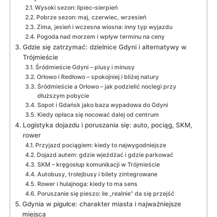
Wysoki sezon: lipiec–sierpień
Pobrze sezon: maj, czerwiec, wrzesień
Zima, jesień i wczesna wiosna: inny typ wyjazdu
Pogoda nad morzem i wpływ terminu na ceny
Gdzie się zatrzymać: dzielnice Gdyni i alternatywy w
Trójmieście
Śródmieście Gdyni – plusy i minusy
Orłowo i Redłowo – spokojniej i bliżej natury
Śródmieście a Orłowo – jak podzielić noclegi przy
dłuższym pobycie
Sopot i Gdańsk jako baza wypadowa do Gdyni
Kiedy opłaca się nocować dalej od centrum
Logistyka dojazdu i poruszania się: auto, pociąg, SKM,
rower
Przyjazd pociągiem: kiedy to najwygodniejsze
Dojazd autem: gdzie wjeżdżać i gdzie parkować
SKM – kręgosłup komunikacji w Trójmieście
Autobusy, trolejbusy i bilety zintegrowane
Rower i hulajnoga: kiedy to ma sens
Poruszanie się pieszo: ile „realnie” da się przejść
Gdynia w pigułce: charakter miasta i najważniejsze
miejsca