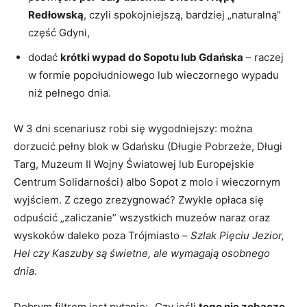
Redłowską
, czyli spokojniejszą, bardziej „naturalną”
część Gdyni,
dodać
krótki wypad do Sopotu lub Gdańska
– raczej
w formie popołudniowego lub wieczornego wypadu
niż pełnego dnia.
W 3 dni scenariusz robi się wygodniejszy: można
dorzucić pełny blok w Gdańsku (Długie Pobrzeże, Długi
Targ, Muzeum II Wojny Światowej lub Europejskie
Centrum Solidarności) albo Sopot z molo i wieczornym
wyjściem. Z czego zrezygnować? Zwykle opłaca się
odpuścić „zaliczanie” wszystkich muzeów naraz oraz
wyskoków daleko poza Trójmiasto –
Szlak Pięciu Jezior,
Hel czy Kaszuby są świetne, ale wymagają osobnego
dnia
.
Dobrym filtrem jest pytanie: „Czy jeśli
tego nie zobaczę
,