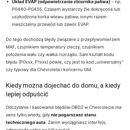
Układ EVAP (odpowietrzanie zbiornika paliwa)
– np.
P0440–P0455. Czasem wystarczy źle dokręcona lub
uszkodzona korka wlewu paliwa, innym razem
nieszczelny przewód lub zawór EVAP.
Do tego dochodzą błędy związane z przepływomierzem
MAF, czujnikiem temperatury cieczy, czujnikiem
położenia wału czy wałka rozrządu. Sam kształt kodu
błędu (P0xxx, P1xxx) powie, czy jest to kod „uniwersalny”
czy typowy dla Chevroleta i koncernu GM.
Kiedy można dojechać do domu, a kiedy
lepiej odpuścić
Odczytanie i kasowanie błędów OBD2 w Chevrolecie ma
sens tylko wtedy, gdy
nie pogarszasz stanu
technicznego auta
. Zanim wyciągniesz interfejs,
odpowiedz sobie na kilka pytań.