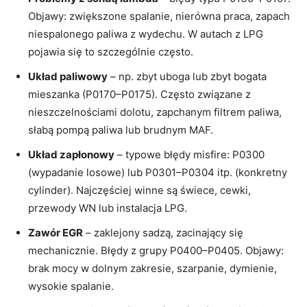
Objawy: zwiększone spalanie, nierówna praca, zapach
niespalonego paliwa z wydechu. W autach z LPG
pojawia się to szczególnie często.
Układ paliwowy
– np. zbyt uboga lub zbyt bogata
mieszanka (P0170–P0175). Często związane z
nieszczelnościami dolotu, zapchanym filtrem paliwa,
słabą pompą paliwa lub brudnym MAF.
Układ zapłonowy
– typowe błędy misfire: P0300
(wypadanie losowe) lub P0301–P0304 itp. (konkretny
cylinder). Najczęściej winne są świece, cewki,
przewody WN lub instalacja LPG.
Zawór EGR
– zaklejony sadzą, zacinający się
mechanicznie. Błędy z grupy P0400–P0405. Objawy:
brak mocy w dolnym zakresie, szarpanie, dymienie,
wysokie spalanie.