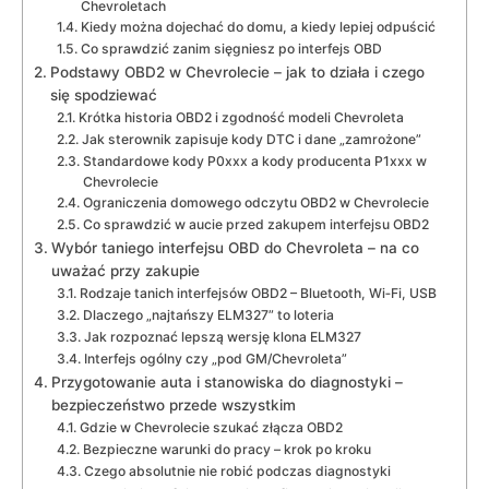
Chevroletach
Kiedy można dojechać do domu, a kiedy lepiej odpuścić
Co sprawdzić zanim sięgniesz po interfejs OBD
Podstawy OBD2 w Chevrolecie – jak to działa i czego
się spodziewać
Krótka historia OBD2 i zgodność modeli Chevroleta
Jak sterownik zapisuje kody DTC i dane „zamrożone”
Standardowe kody P0xxx a kody producenta P1xxx w
Chevrolecie
Ograniczenia domowego odczytu OBD2 w Chevrolecie
Co sprawdzić w aucie przed zakupem interfejsu OBD2
Wybór taniego interfejsu OBD do Chevroleta – na co
uważać przy zakupie
Rodzaje tanich interfejsów OBD2 – Bluetooth, Wi‑Fi, USB
Dlaczego „najtańszy ELM327” to loteria
Jak rozpoznać lepszą wersję klona ELM327
Interfejs ogólny czy „pod GM/Chevroleta”
Przygotowanie auta i stanowiska do diagnostyki –
bezpieczeństwo przede wszystkim
Gdzie w Chevrolecie szukać złącza OBD2
Bezpieczne warunki do pracy – krok po kroku
Czego absolutnie nie robić podczas diagnostyki