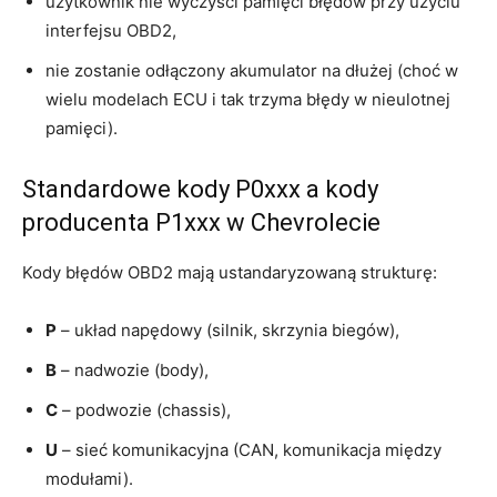
użytkownik nie wyczyści pamięci błędów przy użyciu
interfejsu OBD2,
nie zostanie odłączony akumulator na dłużej (choć w
wielu modelach ECU i tak trzyma błędy w nieulotnej
pamięci).
Standardowe kody P0xxx a kody
producenta P1xxx w Chevrolecie
Kody błędów OBD2 mają ustandaryzowaną strukturę:
P
– układ napędowy (silnik, skrzynia biegów),
B
– nadwozie (body),
C
– podwozie (chassis),
U
– sieć komunikacyjna (CAN, komunikacja między
modułami).