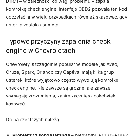
DTC
i – w zależności od wagi problemu – zapala
kontrolkę check engine. Interfejs OBD2 pozwala ten kod
odczytać, a w wielu przypadkach również skasować, gdy
usterka została usunięta.
Typowe przyczyny zapalenia check
engine w Chevroletach
Chevrolety, szczególnie popularne modele jak Aveo,
Cruze, Spark, Orlando czy Captiva, mają kilka grup
usterek, które wyjątkowo często wywołują kontrolkę
check engine. Nie zawsze są groźne, ale zawsze
wymagają zrozumienia, zanim zaczniesz cokolwiek
kasować.
Do najczęstszych należą:
Problemy z sondą lambda
– błędy typu P0130–P0167.