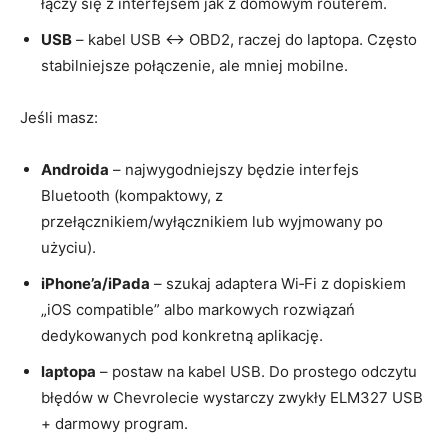
łączy się z interfejsem jak z domowym routerem.
USB
– kabel USB <-> OBD2, raczej do laptopa. Często
stabilniejsze połączenie, ale mniej mobilne.
Jeśli masz:
Androida
– najwygodniejszy będzie interfejs
Bluetooth (kompaktowy, z
przełącznikiem/wyłącznikiem lub wyjmowany po
użyciu).
iPhone’a/iPada
– szukaj adaptera Wi‑Fi z dopiskiem
„iOS compatible” albo markowych rozwiązań
dedykowanych pod konkretną aplikację.
laptopa
– postaw na kabel USB. Do prostego odczytu
błędów w Chevrolecie wystarczy zwykły ELM327 USB
+ darmowy program.