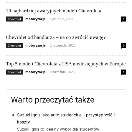
10 najbardziej awaryjnych modeli Chevroleta
motoryzacja
-
3 grudnia, 2025
Chevrolet
1
Chevrolet od handlarza – na co zwrócić uwagę?
motoryzacja
-
2 listopada, 2025
Chevrolet
0
Top 5 modeli Chevroleta z USA niedostępnych w Europie
motoryzacja
-
3 września, 2025
Chevrolet
1
Warto przeczytać także
Suzuki Ignis jako auto studenckie – przystępność i
koszty
Suzuki Ignis to idealny wybór dla studentów