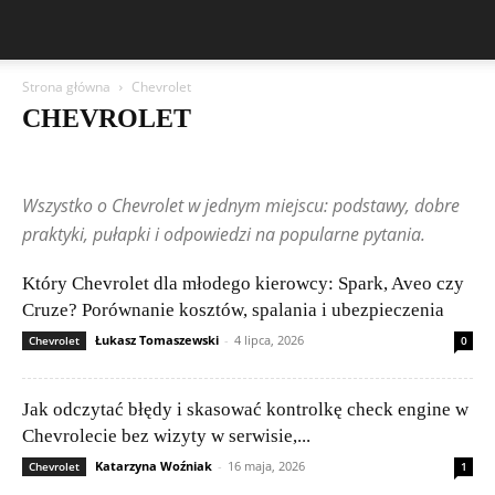
Strona główna
Chevrolet
CHEVROLET
Aston Martin
Bentley
BMW
BYD
Cadillac
Changan
Chevrolet
Citroën
Dacia
Ferrari
Fiat
Ford
Geely
Wszystko o Chevrolet w jednym miejscu: podstawy, dobre
Honda
Hyundai
Jeep
Kia
Lamborghini
Lexus
Maserati
Mazda
Mercedes-Benz
Mitsubishi
Nissan
Peugeot
praktyki, pułapki i odpowiedzi na popularne pytania.
Porsche
Renault
Rolls-Royce
Skoda
Subaru
Suzuki
Tesla
Toyota
Volkswagen (VW)
Volvo
Wpisy czytelników
Który Chevrolet dla młodego kierowcy: Spark, Aveo czy
Cruze? Porównanie kosztów, spalania i ubezpieczenia
Łukasz Tomaszewski
-
4 lipca, 2026
Chevrolet
0
Jak odczytać błędy i skasować kontrolkę check engine w
Chevrolecie bez wizyty w serwisie,...
Katarzyna Woźniak
-
16 maja, 2026
Chevrolet
1