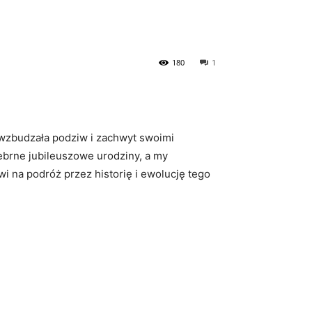
180
1
lat wzbudzała podziw i zachwyt swoimi
brne⁣ jubileuszowe urodziny,​ a my
 na podróż​ przez historię i ​ewolucję ‌tego