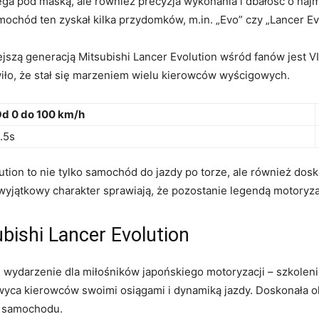
potęga pod maską, ⁢ale również‍ precyzja wykonania i dbałość o ​n
mochód ten zyskał kilka przydomków, m.in. „Evo”⁣ czy „Lancer Ev
ejszą generacją Mitsubishi Lancer Evolution wśród fanów jest V
wiło, że⁤ stał się marzeniem wielu kierowców wyścigowych.
d 0 do 100 km/h
.5s
tion ‌to nie tylko samochód do jazdy po torze, ⁣ale również dos
⁤wyjątkowy charakter sprawiają, że pozostanie legendą motoryzac
bishi‍ Lancer Evolution
wydarzenie⁤ dla miłośników japońskiego motoryzacji –⁤ szkole
hwyca kierowców swoimi ⁤osiągami i dynamiką jazdy. Doskonała o
o samochodu.