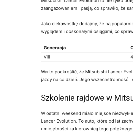
Mitsubishi Lancer Evolution ⁢to nie ​tylko‌ 
zaangażowaniem i pasją, co sprawiło, ⁤że sa
Jako ​ciekawostkę‍ dodajmy, że najpopularni
wyglądem ⁤i doskonałymi osiągami,‌ co spra
Generacja
O
VIII
4
Warto podkreślić, że Mitsubishi Lancer Evolu
jazdy na co dzień. Jego wszechstronność i 
Szkolenie rajdowe w Mitsu
W ostatni weekend miało miejsce niezwykłe 
Lancer Evolution. To auto, które od lat zac
umiejętności za kierownicą ⁣tego potężneg