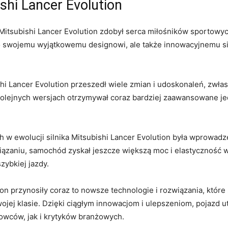
ishi Lancer Evolution
Mitsubishi Lancer Evolution ⁤zdobył serca miłośników sportow
lko swojemu wyjątkowemu designowi, ale także⁢ innowacyjnemu s
ishi Lancer Evolution przeszedł wiele zmian i udoskonaleń, zwłas
 kolejnych wersjach otrzymywał coraz bardziej zaawansowane j
 ewolucji silnika⁣ Mitsubishi Lancer Evolution była‍ wprowadze
zaniu, samochód zyskał jeszcze większą moc i elastyczność​ w z
szybkiej jazdy.
ion przynosiły coraz to nowsze technologie i rozwiązania,‍ które 
jej klasie. Dzięki ciągłym innowacjom i ‌ulepszeniom, pojazd u
wców,​ jak i ⁣krytyków branżowych.