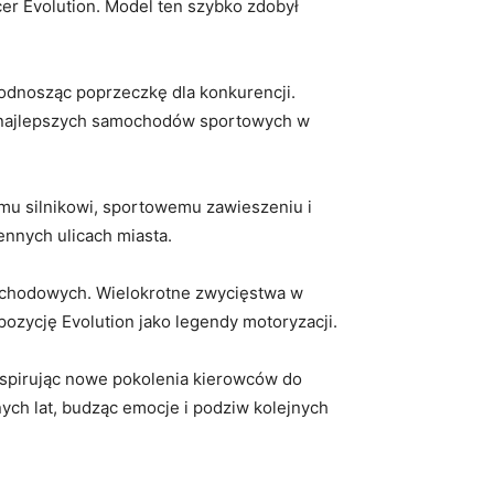
cer Evolution.‍ Model ten szybko zdobył
odnosząc poprzeczkę⁢ dla⁤ konkurencji.
z ​najlepszych samochodów sportowych w
mu silnikowi, sportowemu zawieszeniu⁣ i ​
ennych ulicach miasta.
samochodowych. Wielokrotne zwycięstwa w
zycję ​Evolution jako legendy⁣ motoryzacji.
, inspirując nowe pokolenia kierowców do
ejnych lat, budząc emocje i podziw kolejnych