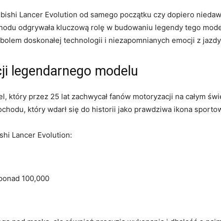
bishi Lancer Evolution od ‌samego początku⁤ czy⁣ dopiero niedawno
hodu ⁤odgrywała kluczową‍ rolę w budowaniu legendy ⁢tego model
mbolem doskonałej technologii i niezapomnianych emocji z jazdy
cji legendarnego modelu
el,‍ który przez 25 lat zachwycał fanów ‌motoryzacji na całym św
ochodu, który wdarł się do historii jako prawdziwa ikona sporto
hi Lancer ⁣Evolution:
ponad 100,000