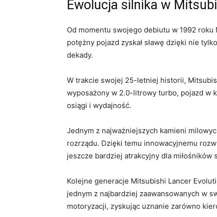
Ewolucja silnika w Mitsub
Od momentu swojego​ debiutu w 1992 roku​ 
potężny pojazd zyskał⁤ sławę dzięki nie ty
dekady.
W trakcie swojej 25-letniej historii, Mitsub
wyposażony w‌ 2.0-litrowy turbo, pojazd w
osiągi ⁢i wydajność.
Jednym z najważniejszych kamieni milowych w
rozrządu.‌ Dzięki temu innowacyjnemu rozwią
jeszcze ⁣bardziej⁢ atrakcyjny dla miłośników 
Kolejne ‍generacje Mitsubishi Lancer⁣ Evolut
jednym z⁢ najbardziej zaawansowanych w ‌swo
motoryzacji, zyskując uznanie zarówno kiero