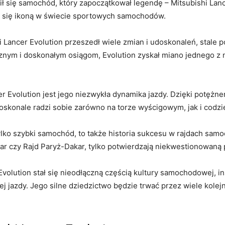
ił się samochód,⁣ który zapoczątkował legendę‍ – Mitsubishi Lan
ąc się ikoną w świecie‍ sportowych samochodów.
Lancer ⁢Evolution przeszedł ⁣wiele zmian i udoskonaleń, stale p
znym i doskonałym osiągom,‍ Evolution zyskał miano jednego 
r Evolution jest jego⁣ niezwykła dynamika jazdy. Dzięki potężne
onale radzi sobie zarówno na⁣ torze ⁤wyścigowym, jak‌ i codzi
 tylko szybki ⁢samochód, to także historia sukcesu ​w rajdach 
r czy Rajd Paryż-Dakar, tylko potwierdzają ​niekwestionowaną po
r Evolution stał​ się nieodłączną częścią kultury​ samochodowej
iej⁤ jazdy. Jego silne⁣ dziedzictwo będzie trwać przez wiele‍ kol