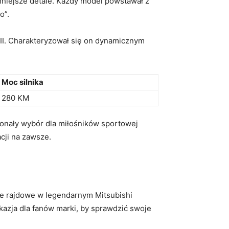
ajmniejsze detale. Każdy model ⁣powstawał z
o”.
III. Charakteryzował ⁣się on dynamicznym
Moc silnika
280 KM
konały wybór dla miłośników‌ sportowej​
ji na‍ zawsze.
nie rajdowe w legendarnym Mitsubishi
kazja dla ​fanów marki, by sprawdzić swoje