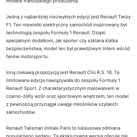
modele francuskiego producenta.
Jedną z najbardziej niezwykłych edycji jest Renault Twizy
F1. Ten niewielki elektryczny samochód inspirowany​ był
technologią zespołu Formuły 1 Renault. ⁣Dzięki
specjalnym dodatkom,‍ jak spoiler czy szklana klatka
bezpieczeństwa, model ten był prawdziwym⁢ hitem wśród
fanów motorsportu.
Inną ciekawą propozycją jest ‍Renault Clio R.S. 18. Ta
limitowana​ edycja nawiązywała do zespołu Formuły 1
Renault Sport. Z charakterystycznym malowaniem w⁤
czarno-żółty ‍wzór oraz sportowym wnętrzem, ten model
z ‍pewnością przyciągał uwagę miłośników szybkich
samochodów.
Renault Talisman Initiale‍ Paris to luksusowa odmiana
popularnego sedanu. Ta ekskluzywna wersja oferuje nie