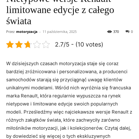
limitowane edycje z całego
świata
Przez
motoryzacja
-
11 października, 2025
370
0
2.7/5 - (10 votes)
W dzisiejszych czasach motoryzacja staje się coraz
bardziej ⁤zróżnicowana‌ i personalizowana, a producenci
samochodów starają‍ się przyciągnąć uwagę klientów
⁢unikalnymi modelami. Wśród nich⁤ wyróżnia się francuska
marka⁢ Renault, która regularnie wypuszcza na rynek
nietypowe i limitowane ⁤edycje swoich​ popularnych
modeli. Prześledźmy więc najciekawsze wersje Renault z
różnych zakątków świata, ​które zachwyciły ⁤zarówno
miłośników motoryzacji,‍ jak i‍ kolekcjonerów. Czytaj dalej,‍
by dowiedzieć się więcej o tych ekskluzywnych