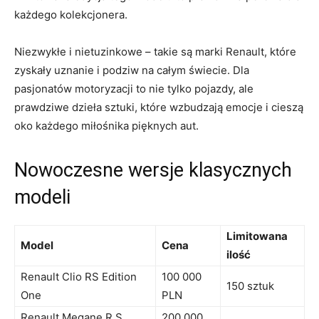
⁣każdego ‍kolekcjonera.
Niezwykłe⁣ i nietuzinkowe – takie są
marki Renault, które⁤
zyskały ‍uznanie⁤ i ⁣podziw na ⁣całym ⁤świecie. Dla
pasjonatów motoryzacji to nie tylko pojazdy, ale
prawdziwe dzieła sztuki, które wzbudzają emocje i cieszą
oko każdego ​miłośnika pięknych aut.
Nowoczesne wersje klasycznych
modeli
Limitowana
Model
Cena
ilość
Renault Clio RS Edition
100 000
150 sztuk
One
PLN
Renault ⁣Megane R.S.⁢
200 000