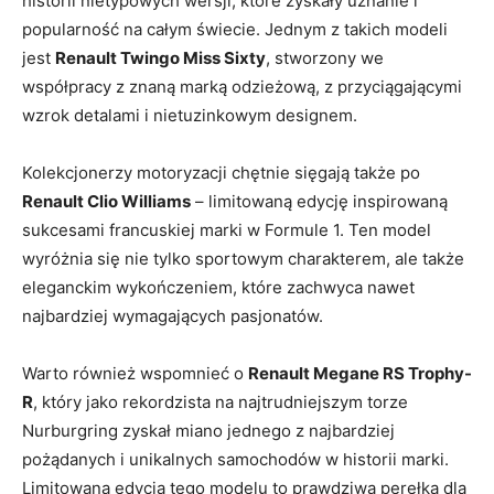
historii⁤ nietypowych wersji, które zyskały uznanie i
popularność na ‌całym‌ świecie. Jednym z takich ⁣modeli
jest
Renault Twingo Miss Sixty
, stworzony⁣ we
współpracy z znaną marką odzieżową, z przyciągającymi
wzrok detalami i‌ nietuzinkowym designem.
Kolekcjonerzy motoryzacji chętnie‍ sięgają także⁣ po
Renault⁢ Clio Williams
– limitowaną edycję inspirowaną
sukcesami⁢ francuskiej marki w Formule 1. ⁤Ten​ model‌
wyróżnia⁤ się nie tylko sportowym charakterem, ale także
‌eleganckim wykończeniem, które zachwyca nawet
najbardziej wymagających pasjonatów.
Warto również wspomnieć o
Renault Megane RS Trophy-
R
, który jako rekordzista na najtrudniejszym torze
Nurburgring zyskał miano jednego z najbardziej
pożądanych i ⁢unikalnych samochodów⁢ w historii marki.
Limitowana edycja tego modelu to prawdziwa perełka dla