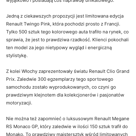
wyjątkowo i posiadają coś naprawdę unikatowego.
Jedną ⁤z‌ ciekawszych propozycji jest limitowana edycja
Renault Twingo Pink, która pochodzi prosto z Francji.
Tylko 500 sztuk tego kolorowego auta trafiło na rynek, co
sprawia,​ że jest to ⁣prawdziwa rzadkość. Klienci pokochali
ten model⁣ za ‍jego nietypowy wygląd i energiczną⁤
stylistykę.
Z ⁢kolei Włochy​ zaprezentowały światu Renault Clio Grand
Prix. Zaledwie 300 ​egzemplarzy tego sportowego
samochodu zostało wyprodukowanych, co czyni⁤ go
prawdziwym klejnotem ⁤dla kolekcjonerów ​i pasjonatów
motoryzacji.
Nie‍ można też⁤ zapomnieć⁣ o ‍luksusowym Renault⁤ Megane
RS Monaco GP, który zaledwie w ‌ilości 150 sztuk trafił do
Monako. To prawdziwy majstersztyk wśród ‌limitowanych