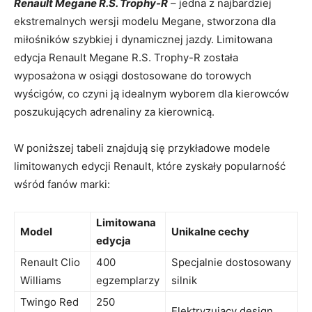
Renault⁣ Megane R.S. Trophy-R
– jedna z najbardziej
⁢ekstremalnych ⁢wersji modelu Megane, stworzona dla‌
miłośników szybkiej i dynamicznej‍ jazdy. Limitowana⁤
edycja ​Renault‌ Megane R.S. ⁣Trophy-R została
wyposażona w osiągi dostosowane do torowych
wyścigów, co ‌czyni ją idealnym⁤ wyborem dla kierowców
poszukujących adrenaliny za kierownicą.
W⁢ poniższej tabeli znajdują się przykładowe modele
limitowanych edycji Renault, które zyskały popularność
wśród fanów marki:
Limitowana
Model
Unikalne cechy
edycja
Renault Clio
400
Specjalnie dostosowany
Williams
egzemplarzy
silnik
Twingo Red
250
Elektryzujący design