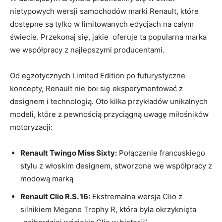
nietypowych wersji samochodów ⁣marki Renault, które
dostępne ⁤są⁣ tylko w limitowanych edycjach na całym
świecie. Przekonaj się, jakie ‌ oferuje ta popularna marka⁣
we współpracy z‌ najlepszymi producentami.
Od egzotycznych​ Limited‍ Edition po futurystyczne
koncepty, Renault ​nie ⁣boi się eksperymentować z
designem​ i technologią. Oto kilka ⁢przykładów ⁣unikalnych
⁤modeli, które z pewnością przyciągną uwagę miłośników‌
motoryzacji:
Renault‍ Twingo Miss Sixty:
Połączenie francuskiego
stylu z ‍włoskim designem, stworzone we współpracy z
modową marką
Renault Clio ⁤R.S. ⁣16:
‌Ekstremalna wersja Clio z
silnikiem Megane⁢ Trophy R, która⁢ była okrzyknięta