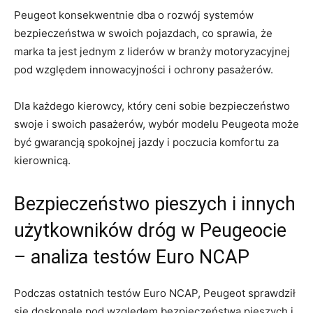
Peugeot konsekwentnie ⁢dba o rozwój ⁣systemów
bezpieczeństwa w‌ swoich pojazdach, co sprawia, ‌że
marka ta jest jednym z liderów ⁤w‌ branży ‌motoryzacyjnej
pod ​względem innowacyjności i ochrony pasażerów.
Dla⁢ każdego kierowcy, który ceni ​sobie bezpieczeństwo
swoje ‌i swoich pasażerów, wybór modelu Peugeota może
być ⁤gwarancją ‌spokojnej jazdy i ​poczucia​ komfortu za
kierownicą.
Bezpieczeństwo pieszych​ i innych
użytkowników ⁢dróg w⁣ Peugeocie
– analiza testów ⁤Euro NCAP
Podczas ostatnich testów Euro NCAP, Peugeot sprawdził
się doskonale‍ pod względem bezpieczeństwa ‌pieszych i