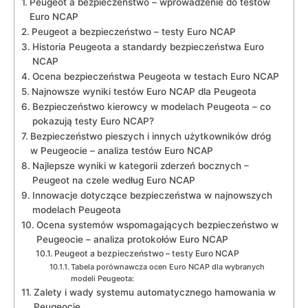
Peugeot a bezpieczeństwo – wprowadzenie do testów​
Euro NCAP
Peugeot ⁣a bezpieczeństwo – testy Euro ‍NCAP
Historia Peugeota ⁣a standardy⁤ bezpieczeństwa Euro
NCAP
Ocena bezpieczeństwa Peugeota w testach Euro NCAP
Najnowsze wyniki testów Euro⁣ NCAP dla Peugeota
Bezpieczeństwo kierowcy w modelach ‍Peugeota –⁣ co
pokazują testy Euro NCAP?
Bezpieczeństwo pieszych​ i innych użytkowników ⁢dróg
w⁣ Peugeocie – analiza testów ⁤Euro NCAP
Najlepsze ​wyniki⁣ w kategorii zderzeń bocznych –
⁣Peugeot na​ czele⁣ według Euro NCAP
Innowacje⁣ dotyczące bezpieczeństwa ​w najnowszych
modelach Peugeota
Ocena systemów wspomagających bezpieczeństwo w⁤
Peugeocie – ​analiza protokołów Euro⁣ NCAP
Peugeot ⁢a bezpieczeństwo – testy Euro NCAP
Tabela porównawcza ocen Euro NCAP dla wybranych⁢
modeli⁤ Peugeota:
Zalety⁣ i wady⁣ systemu automatycznego hamowania w
Peugeocie