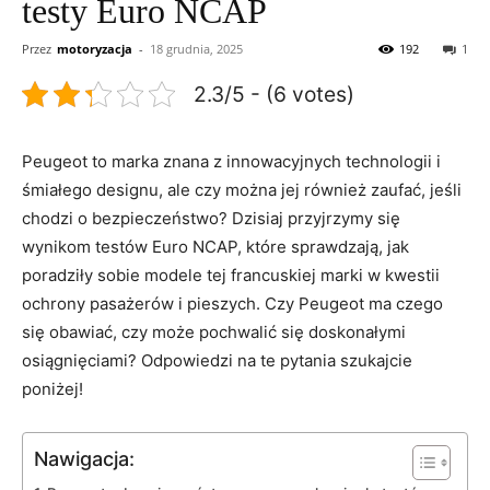
testy Euro NCAP
Przez
motoryzacja
-
18 grudnia, 2025
192
1
2.3/5 - (6 votes)
Peugeot‌ to marka znana z​ innowacyjnych technologii i
śmiałego designu, ale czy można ⁣jej również zaufać, ​jeśli
⁤chodzi o bezpieczeństwo? Dzisiaj ‍przyjrzymy się
wynikom testów Euro NCAP, które ‌sprawdzają,‌ jak
poradziły sobie modele ‍tej francuskiej marki w kwestii
ochrony pasażerów i ⁤pieszych. Czy Peugeot ​ma⁤ czego
się‌ obawiać, czy może pochwalić się doskonałymi
osiągnięciami?⁣ Odpowiedzi na⁣ te‍ pytania szukajcie ​
poniżej!
Nawigacja: