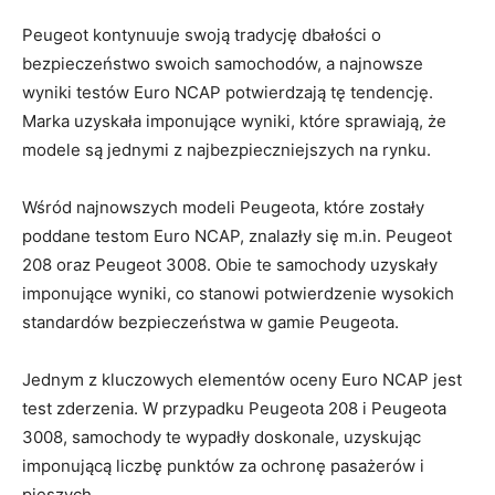
Peugeot⁢ kontynuuje swoją ​tradycję dbałości o
bezpieczeństwo swoich samochodów, a najnowsze
wyniki⁤ testów​ Euro NCAP potwierdzają tę tendencję. ​
Marka uzyskała imponujące wyniki, które ‍sprawiają, że
modele⁤ są jednymi z najbezpieczniejszych na rynku.
Wśród najnowszych modeli ⁢Peugeota, które‌ zostały⁣
poddane testom ⁤Euro NCAP, znalazły się m.in. Peugeot
208 oraz ⁢Peugeot 3008. Obie te ‍samochody ‌uzyskały
imponujące wyniki, co stanowi potwierdzenie wysokich
‍standardów bezpieczeństwa w gamie Peugeota.
Jednym z kluczowych elementów oceny ‌Euro NCAP jest
test zderzenia. W przypadku Peugeota 208 ​i⁤ Peugeota
3008, ⁣samochody te wypadły doskonale, uzyskując⁤
imponującą liczbę⁤ punktów​ za ochronę ⁣pasażerów i⁣
pieszych.