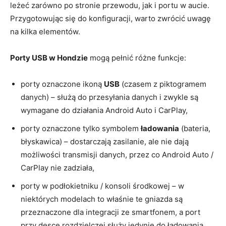
leżeć zarówno po stronie przewodu, jak i portu w aucie.
Przygotowując się do konfiguracji, warto zwrócić uwagę
na kilka elementów.
Porty USB w Hondzie
mogą pełnić różne funkcje:
porty oznaczone ikoną
USB
(czasem z piktogramem
danych) – służą do przesyłania danych i zwykle są
wymagane do działania Android Auto i CarPlay,
porty oznaczone tylko symbolem
ładowania
(bateria,
błyskawica) – dostarczają zasilanie, ale nie dają
możliwości transmisji danych, przez co Android Auto /
CarPlay nie zadziała,
porty w podłokietniku / konsoli środkowej – w
niektórych modelach to właśnie te gniazda są
przeznaczone dla integracji ze smartfonem, a port
przy desce rozdzielczej służy jedynie do ładowania.