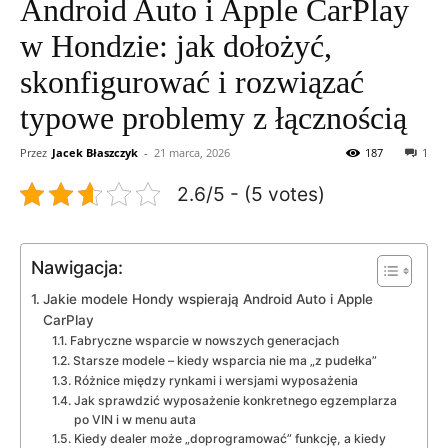
Android Auto i Apple CarPlay
w Hondzie: jak dołożyć,
skonfigurować i rozwiązać
typowe problemy z łącznością
Przez
Jacek Błaszczyk
-
21 marca, 2026
187
1
2.6/5 - (5 votes)
Nawigacja:
Jakie modele Hondy wspierają Android Auto i Apple
CarPlay
Fabryczne wsparcie w nowszych generacjach
Starsze modele – kiedy wsparcia nie ma „z pudełka”
Różnice między rynkami i wersjami wyposażenia
Jak sprawdzić wyposażenie konkretnego egzemplarza
po VIN i w menu auta
Kiedy dealer może „doprogramować” funkcję, a kiedy