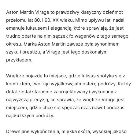
Aston Martin Virage to prawdziwy klasyczny dzieńmot
przełomu ‍lat 80. i 90. XX wieku. Mimo upływu lat, nadal
emanuje luksusem i⁤ elegancją, które sprawiają, że jest
trudno ⁢oparte na ⁤nim ⁣sączek folwagenów‌ z tego samego
okresu.​ Marka Aston ⁢Martin‌ zawsze była synonimem
szyku ‌i ⁣prestiżu, ‌a⁣ Virage ⁣jest tego⁢ doskonałym
przykładem.
Wnętrze‌ pojazdu ⁣to miejsce, gdzie luksus spotyka się z⁢
komfortem, tworząc wyjątkową atmosferę podróży. ⁢Każdy
detal ⁤został⁢ starannie zaprojektowany i wykonany z
‌najwyższą precyzją, co⁣ sprawia,‌ że wnętrze Virage jest⁤
miejscem,‌ gdzie​ chce się spędzać ‍czas ​nawet podczas
najdłuższych​ podróży.
Drewniane wykończenia, miękka skóra,‌ wysokiej jakości⁢