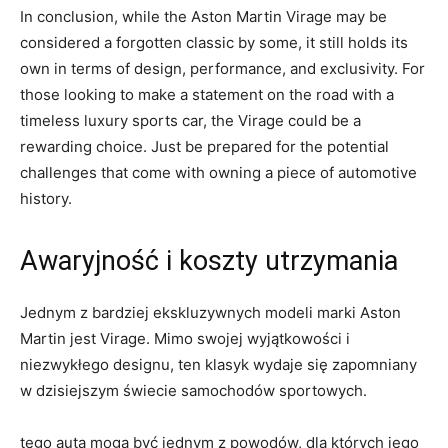
In ⁢conclusion, while ‍the Aston Martin ⁣Virage may be
considered a forgotten classic by some, ‌it still ⁤holds its
own in terms of‌ design,‌ performance, and exclusivity. For
those looking​ to‍ make a statement on the road with⁣ a
timeless luxury sports​ car, the Virage‍ could be a
rewarding choice. Just⁢ be ⁤prepared for ‍the ‌potential
challenges‌ that⁢ come with owning a piece of automotive
history.
Awaryjność i koszty utrzymania
Jednym z‍ bardziej ekskluzywnych modeli marki​ Aston
Martin jest Virage.​ Mimo swojej wyjątkowości ⁢i
niezwykłego designu, ​ten klasyk wydaje się zapomniany
w dzisiejszym⁤ świecie samochodów sportowych.
tego auta mogą być jednym z‍ powodów, ​dla których jego