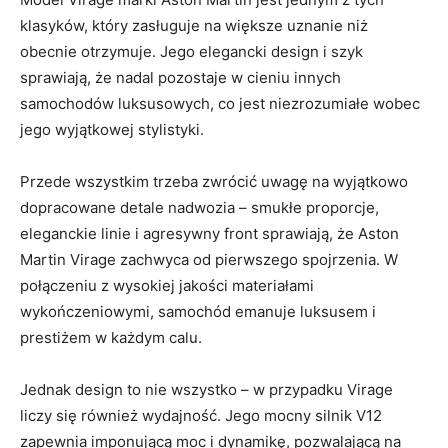
klasyków, który zasługuje‍ na​ większe uznanie niż
obecnie otrzymuje. Jego⁤ elegancki design i szyk ​
sprawiają, ⁣że nadal pozostaje w⁢ cieniu innych
samochodów luksusowych, co jest niezrozumiałe wobec
jego wyjątkowej stylistyki.
Przede wszystkim trzeba zwrócić uwagę na‍ wyjątkowo
dopracowane detale nadwozia –⁢ smukłe proporcje,⁣
eleganckie ⁢linie i agresywny‌ front‌ sprawiają, że Aston
Martin Virage ‍zachwyca od pierwszego spojrzenia.⁢ W
połączeniu z wysokiej jakości materiałami
wykończeniowymi, samochód emanuje luksusem ‍i‍
prestiżem w każdym calu.
Jednak design to‌ nie‍ wszystko – w przypadku Virage
liczy​ się‍ również‍ wydajność.⁤ Jego mocny silnik V12
zapewnia ​imponującą ​moc⁢ i dynamikę, pozwalającą na