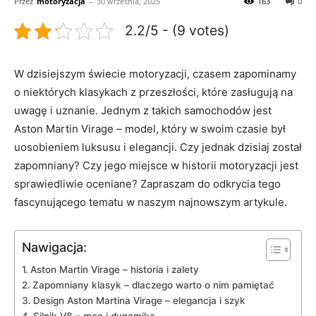
Przez
motoryzacja
-
30 września, 2025
163
0
2.2/5 - (9 votes)
W dzisiejszym świecie motoryzacji,⁢ czasem‌ zapominamy
o niektórych​ klasykach z ​przeszłości, które zasługują na ​
uwagę i uznanie.‌ Jednym z takich samochodów jest
‍Aston Martin Virage – model, ‍który w swoim czasie był ​
uosobieniem‍ luksusu i ​elegancji. Czy jednak dzisiaj został
⁢zapomniany?⁤ Czy ​jego miejsce ⁤w⁢ historii ‍motoryzacji⁣ jest
sprawiedliwie oceniane?⁣ Zapraszam do odkrycia tego
fascynującego tematu w naszym⁤ najnowszym artykule.
Nawigacja:
Aston Martin Virage – historia i zalety
Zapomniany‍ klasyk – dlaczego warto ⁢o ⁢nim​ pamiętać
Design ⁣Aston Martina Virage – elegancja ⁢i szyk