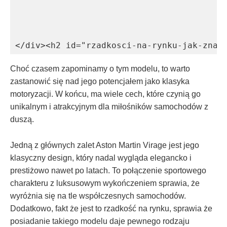
</div><h2 id="rzadkosci-na-rynku-jak-znal
Choć czasem zapominamy o tym modelu, to warto
zastanowić się nad jego potencjałem⁤ jako ‍klasyka
motoryzacji. W końcu, ma wiele‍ cech, które czynią go
unikalnym i atrakcyjnym dla⁤ miłośników samochodów z
duszą.
Jedną z⁤ głównych zalet Aston ⁣Martin Virage jest jego
klasyczny design, który ⁢nadal wygląda elegancko i
prestiżowo ‌nawet ‍po latach. To połączenie sportowego
charakteru z luksusowym wykończeniem sprawia,‌ że ​
wyróżnia się‌ na tle⁣ współczesnych​ samochodów.⁢
Dodatkowo, ‌fakt że jest to ‍rzadkość na rynku, sprawia że
‌posiadanie takiego modelu⁢ daje pewnego rodzaju