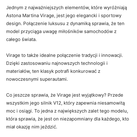
Jednym​ z najważniejszych elementów, które⁢ wyróżniają
Astona ⁢Martina ‍Virage, ⁤jest jego elegancki i sportowy
design. Połączenie luksusu ⁤z dynamiką sprawia, że ten⁤
model przyciąga uwagę ⁣miłośników‌ samochodów z
całego świata.
Virage ‍to także ⁢idealne połączenie tradycji ⁣i ‍innowacji.
Dzięki zastosowaniu⁤ najnowszych technologii i
materiałów,⁢ ten ​klasyk potrafi‌ konkurować z
nowoczesnymi ⁢superautami.
Co‍ jeszcze sprawia, ⁣że Virage jest wyjątkowy? Przede
wszystkim jego silnik ⁣V12, który zapewnia niesamowitą
‍moc‌ i osiągi. To ⁣jedna ‍z⁣ największych zalet tego​ modelu,
która​ sprawia, że jest on niezapomniany dla ⁣każdego, kto
miał okazję nim jeździć.