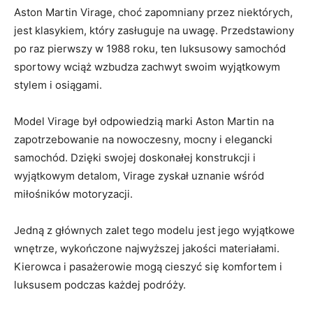
Aston Martin Virage, ⁣choć zapomniany⁤ przez ‍niektórych,⁢
jest klasykiem, który zasługuje na⁤ uwagę. ⁤Przedstawiony
po raz ‌pierwszy w 1988 roku, ten ⁤luksusowy samochód
⁢sportowy wciąż wzbudza zachwyt swoim wyjątkowym
‌stylem⁢ i osiągami.
Model Virage⁤ był odpowiedzią marki Aston Martin na
zapotrzebowanie na nowoczesny,​ mocny i elegancki​
samochód. Dzięki swojej doskonałej konstrukcji i
wyjątkowym ⁤detalom, Virage⁢ zyskał‍ uznanie wśród
miłośników motoryzacji.
Jedną z ⁣głównych zalet tego‍ modelu⁢ jest⁤ jego wyjątkowe
wnętrze, wykończone⁤ najwyższej⁢ jakości⁢ materiałami.
⁤Kierowca i ⁢pasażerowie mogą cieszyć się komfortem‍ i⁢
luksusem podczas każdej podróży.