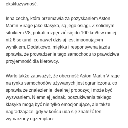
‌ekskluzywność.
Inną cechą, która przemawia‌ za pozyskaniem Aston‍
Martin Virage jako klasyka, są jego osiągi. Z‍ solidnym⁣
silnikiem V8, potrafi‌ rozpędzić ⁤się do 100 km/h w mniej
niż‌ 6‍ sekund, co nawet dzisiaj‍ jest imponującym
wynikiem. Dodatkowo, miękka i responsywna jazda
sprawia,‌ że⁤ prowadzenie tego samochodu to prawdziwa⁤
przyjemność dla​ kierowcy.
Warto także zauważyć,‍ że obecność Aston‍ Martin Virage
na rynku samochodów‌ używanych jest ograniczona, ​co
sprawia że znalezienie idealnej propozycji ‍może być
wyzwaniem. Niemniej jednak, ‍poszukiwania takiego
klasyka mogą⁤ być nie tylko emocjonujące, ⁣ale także‌
nagradzające, gdy w ​końcu ‌uda się znaleźć ten
wymarzony egzemplarz.