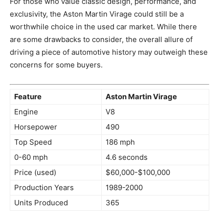
For ‌those who value classic design, performance,‌ and
exclusivity, ​the Aston Martin Virage could still be a
worthwhile choice in the ‍used car market. While there
are some drawbacks‌ to consider,⁣ the overall allure⁤ of
driving a piece of automotive‌ history ‍may ‌outweigh ‌these
concerns for some‌ buyers.
Feature
Aston ‌Martin ⁣Virage
Engine
V8
Horsepower
490
Top Speed
186 mph
0-60⁣ mph
4.6 seconds
Price (used)
$60,000-$100,000
Production ⁣Years
1989-2000
Units​ Produced
365