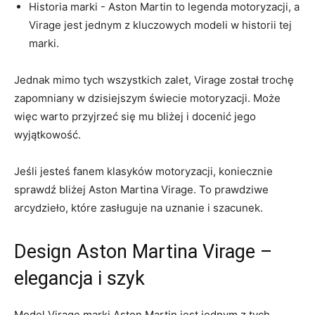
Historia marki ⁣- ⁣Aston‍ Martin to legenda ⁤motoryzacji, a
Virage jest​ jednym z⁣ kluczowych modeli w historii ‌tej
marki.
Jednak mimo tych wszystkich⁤ zalet,‍ Virage został ⁢trochę
zapomniany w dzisiejszym ‌świecie motoryzacji. Może
więc warto⁤ przyjrzeć się mu bliżej i docenić jego
‍wyjątkowość.
Jeśli jesteś ⁣fanem klasyków motoryzacji, koniecznie
sprawdź bliżej Aston‍ Martina Virage. To⁢ prawdziwe
arcydzieło, ​które⁣ zasługuje na uznanie‌ i‍ szacunek.
Design ⁣Aston Martina Virage –
elegancja ⁢i szyk
Model Virage marki Aston Martin jest jednym z tych