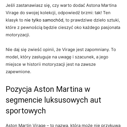
Jeśli zastanawiasz ‌się,‌ czy ‌warto⁢ dodać Astona Martina⁤
Virage​ do swojej kolekcji, odpowiedź‌ brzmi: tak! Ten
klasyk to
nie tylko samochód
, ​to prawdziwe dzieło sztuki,
które z⁢ pewnością będzie cieszyć oko ⁢każdego pasjonata
motoryzacji.
Nie daj ⁣się zwieść⁢ opinii, że Virage jest⁤ zapomniany. To
model, który zasługuje ​na⁢ uwagę i szacunek, a jego
miejsce w historii ​motoryzacji ⁤jest na‌ zawsze
zapewnione.
Pozycja⁤ Aston Martina w
⁢segmencie luksusowych aut
sportowych
Aston Martin Virage – to ​nazwa, która ‌może nie przykuwa