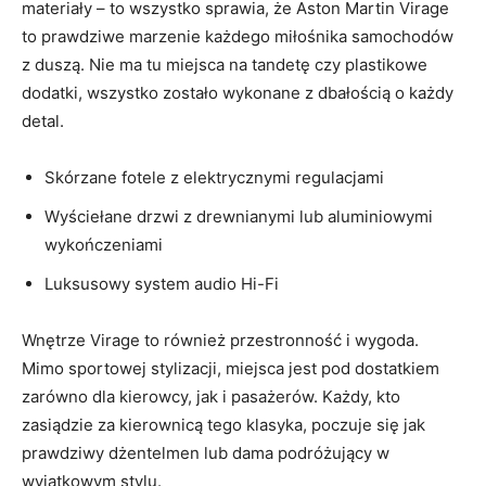
materiały –​ to wszystko ⁣sprawia, że ⁣Aston ‍Martin Virage‌
to prawdziwe marzenie każdego ​miłośnika⁣ samochodów
⁢z duszą. Nie ma tu miejsca na‌ tandetę czy ‍plastikowe
dodatki, wszystko⁤ zostało wykonane z dbałością ⁢o każdy
detal.
Skórzane‌ fotele z elektrycznymi regulacjami
Wyściełane⁣ drzwi ‌z drewnianymi lub⁣ aluminiowymi
wykończeniami
Luksusowy system audio Hi-Fi
Wnętrze Virage to również ​przestronność⁤ i wygoda.
Mimo ​sportowej stylizacji, miejsca ⁤jest​ pod​ dostatkiem
zarówno dla ‌kierowcy, ⁢jak ⁤i pasażerów. Każdy, kto
zasiądzie za ⁢kierownicą tego klasyka, poczuje się jak
prawdziwy dżentelmen ⁣lub​ dama podróżujący w
wyjątkowym ‌stylu.