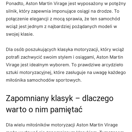
Ponadto, ⁢Aston Martin Virage jest wyposażony w potężny
silnik, ⁢który ⁣zapewnia imponujące osiągi‍ na ⁢drodze. To
połączenie⁣ elegancji z‌ mocą⁣ sprawia, że ten⁢ samochód
‌wciąż jest jednym ⁢z najbardziej pożądanych modeli w⁢
swojej klasie.
Dla ‍osób ​poszukujących klasyka ⁣motoryzacji, ‍który wciąż
potrafi zachwycić swoim ‌stylem​ i osiągami, Aston Martin
Virage jest idealnym wyborem. To prawdziwe arcydzieło‌
sztuki motoryzacyjnej, które zasługuje ⁢na uwagę⁣ każdego
​miłośnika samochodów ⁢sportowych.
Zapomniany‍ klasyk – dlaczego
warto ⁢o ⁢nim​ pamiętać
Dla wielu ​miłośników ⁢motoryzacji⁣ Aston Martin ⁢Virage