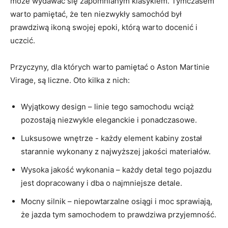
może wydawać się zapomnianym klasykiem. ​Tymczasem
warto pamiętać, że ten‌ niezwykły samochód był
prawdziwą ⁣ikoną⁤ swojej epoki, którą⁢ warto docenić i
uczcić.
Przyczyny, dla których warto‍ pamiętać ⁢o Aston Martinie⁢
Virage, są liczne. ⁣Oto kilka z nich:
Wyjątkowy⁤ design – linie⁢ tego samochodu ⁣wciąż
pozostają niezwykle eleganckie​ i ponadczasowe.
Luksusowe ⁣wnętrze -⁢ każdy element‌ kabiny został
‌starannie⁣ wykonany z najwyższej⁣ jakości materiałów.
Wysoka jakość wykonania – każdy detal tego pojazdu
⁤jest dopracowany i dba o‌ najmniejsze‍ detale.
Mocny‍ silnik – niepowtarzalne osiągi i moc sprawiają,
że jazda tym samochodem to prawdziwa​ przyjemność.