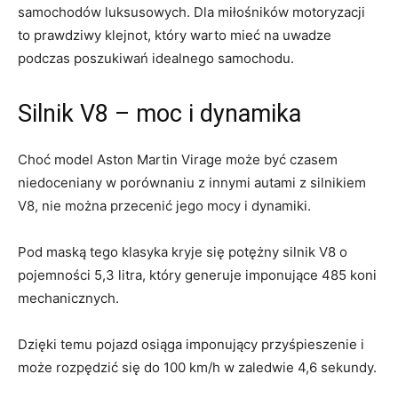
samochodów luksusowych. Dla miłośników motoryzacji
to prawdziwy klejnot,‍ który warto mieć na uwadze
podczas⁢ poszukiwań idealnego samochodu.
Silnik V8 – moc i ⁣dynamika
Choć model ⁣Aston Martin Virage może być czasem
niedoceniany‍ w ​porównaniu z innymi autami z silnikiem
V8,⁢ nie można‌ przecenić jego mocy i ​dynamiki.
Pod maską tego ‌klasyka kryje się⁣ potężny silnik⁤ V8 o​
pojemności​ 5,3‌ litra, który generuje imponujące⁣ 485 ​koni
mechanicznych.
Dzięki⁤ temu pojazd osiąga imponujący ⁣przyśpieszenie ⁢i
może⁤ rozpędzić się do 100 km/h w⁢ zaledwie 4,6 sekundy.