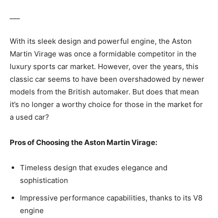
___
With its ⁣sleek design and ‍powerful engine,⁢ the​ Aston
Martin Virage was ​once a formidable competitor in ​the⁤
luxury ⁤sports car market. ⁢However, ⁤over the years, this
classic​ car seems to have ⁢been overshadowed by newer
models from ⁣the British⁢ automaker. But does that​ mean
it’s ‌no longer a worthy choice⁤ for those in‌ the market ⁤for⁢
a used car?
Pros ⁤of Choosing ‌the Aston ⁤Martin Virage:
Timeless design that​ exudes ⁤elegance and
⁤sophistication
Impressive performance⁣ capabilities, ​thanks to⁤ its⁤ V8
engine