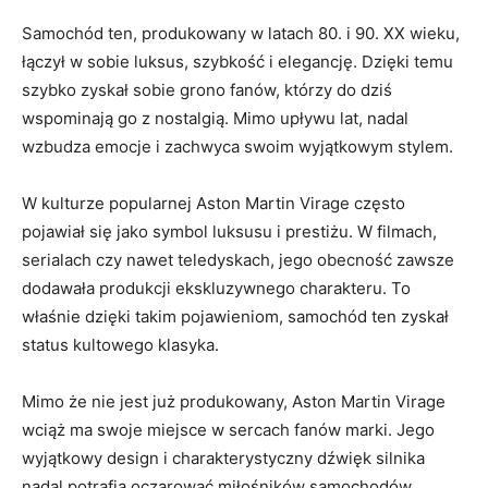
⁣Samochód ten, ⁣produkowany ​w⁤ latach 80. i ​90. ​XX​ wieku,
łączył​ w sobie ‌luksus, szybkość ⁣i⁤ elegancję. Dzięki temu
‌szybko zyskał sobie grono fanów, którzy do dziś
wspominają go z nostalgią. Mimo upływu lat, nadal
wzbudza ‌emocje i zachwyca swoim wyjątkowym stylem.
W kulturze ⁤popularnej ‍Aston Martin Virage często
pojawiał się jako symbol luksusu i prestiżu. W⁢ filmach,
serialach czy nawet ⁢teledyskach, jego obecność zawsze
dodawała produkcji ‌ekskluzywnego ‌charakteru. To
właśnie⁤ dzięki takim pojawieniom, samochód ten zyskał
status kultowego ‌klasyka.
Mimo ⁢że ‌nie jest już produkowany, Aston ‍Martin Virage
wciąż ma⁣ swoje miejsce⁢ w sercach‌ fanów marki. Jego
wyjątkowy design ⁢i charakterystyczny dźwięk silnika‌
nadal ‌potrafią oczarować miłośników samochodów