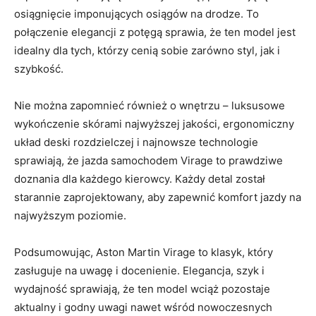
osiągnięcie imponujących ⁢osiągów na drodze.⁤ To
połączenie‍ elegancji z potęgą sprawia,⁣ że ten⁢ model⁢ jest
idealny dla‌ tych, ⁢którzy cenią sobie⁤ zarówno styl, jak i
szybkość.
Nie można zapomnieć również​ o ⁤wnętrzu – luksusowe
wykończenie ⁣skórami najwyższej jakości, ergonomiczny
układ deski​ rozdzielczej i najnowsze technologie
sprawiają, że jazda samochodem Virage to prawdziwe‍
doznania dla każdego kierowcy. Każdy ‍detal‌ został
⁣starannie ⁣zaprojektowany, aby zapewnić ⁢komfort jazdy ‌na
najwyższym poziomie.
Podsumowując,​ Aston Martin Virage to klasyk, który
‍zasługuje​ na uwagę‍ i docenienie. ​Elegancja, szyk⁣ i⁤
wydajność sprawiają, ‌że ten ⁣model ‍wciąż​ pozostaje
aktualny i‍ godny uwagi⁤ nawet wśród nowoczesnych