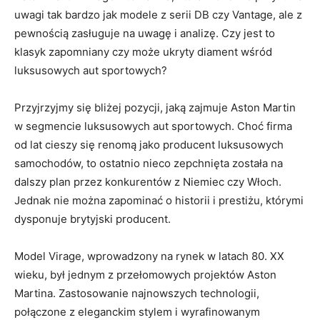
uwagi tak⁢ bardzo jak ‌modele ⁤z⁢ serii DB czy Vantage, ale z‌
pewnością zasługuje‍ na uwagę⁣ i analizę. ‌Czy jest to
klasyk zapomniany czy‌ może ukryty ⁣diament wśród
luksusowych aut‌ sportowych?
Przyjrzyjmy się bliżej pozycji, jaką zajmuje Aston Martin
⁣w ⁤segmencie luksusowych aut sportowych. Choć firma
od ⁤lat‍ cieszy ⁢się renomą jako producent luksusowych
samochodów,⁣ to⁣ ostatnio nieco zepchnięta ⁢została​ na
dalszy plan‍ przez ‍konkurentów z Niemiec⁣ czy Włoch.
Jednak nie można zapominać o historii ⁢i prestiżu, którymi⁢
dysponuje brytyjski‍ producent.
Model‍ Virage, ⁢wprowadzony na‍ rynek w latach 80. XX
‍wieku,‌ był jednym z przełomowych projektów ⁤Aston
Martina. Zastosowanie​ najnowszych​ technologii,
połączone z ‌eleganckim stylem i wyrafinowanym⁢