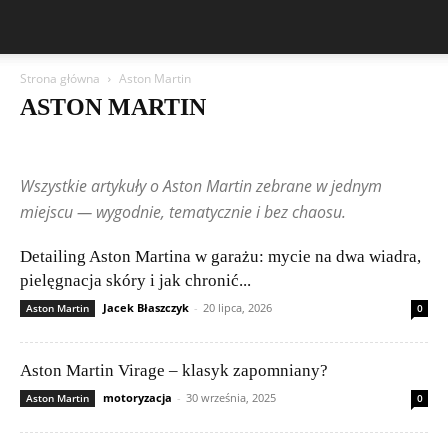
Strona główna
Aston Martin
ASTON MARTIN
Aston Martin
Bentley
BMW
BYD
Cadillac
Changan
Chevrolet
Citroën
Dacia
Ferrari
Fiat
Ford
Geely
Wszystkie artykuły o Aston Martin zebrane w jednym
Honda
Hyundai
Jeep
Kia
Lamborghini
Lexus
Maserati
Mazda
Mercedes-Benz
Mitsubishi
Nissan
Peugeot
miejscu — wygodnie, tematycznie i bez chaosu.
Porsche
Renault
Rolls-Royce
Skoda
Subaru
Suzuki
Tesla
Toyota
Volkswagen (VW)
Volvo
Wpisy czytelników
Detailing Aston Martina w garażu: mycie na dwa wiadra,
pielęgnacja skóry i jak chronić...
Jacek Błaszczyk
-
20 lipca, 2026
Aston Martin
0
Aston Martin Virage – klasyk zapomniany?
motoryzacja
-
30 września, 2025
Aston Martin
0