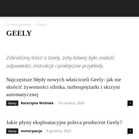
Strona główna
Geely
GEELY
Aston Martin
Bentley
BMW
BYD
Cadillac
Changan
Chevrolet
Citroën
Dacia
Ferrari
Fiat
Ford
Geely
Zebraliśmy treści o Geely, żeby łatwiej było znaleźć
Honda
Hyundai
Jeep
Kia
Lamborghini
Lexus
Maserati
Mazda
Mercedes-Benz
Mitsubishi
Nissan
Peugeot
odpowiedzi, instrukcje i praktyczne przykłady.
Porsche
Renault
Rolls-Royce
Skoda
Subaru
Suzuki
Tesla
Toyota
Volkswagen (VW)
Volvo
Wpisy czytelników
Najczęstsze błędy nowych właścicieli Geely: jak nie
skrócić żywotności silnika, turbosprężarki i skrzyni
automatycznej
Katarzyna Woźniak
-
10 czerwca, 2026
Geely
1
Jakie płyny eksploatacyjne poleca producent Geely?
motoryzacja
-
8 grudnia, 2025
Geely
1