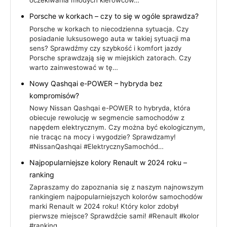
oczekiwania młodych kierowców…
Porsche w korkach – czy to się w ogóle sprawdza?
Porsche w korkach to niecodzienna sytuacja. Czy
posiadanie luksusowego auta w takiej sytuacji ma
sens? Sprawdźmy czy szybkość i komfort jazdy
Porsche sprawdzają się w miejskich zatorach. Czy
warto zainwestować w tę…
Nowy Qashqai e-POWER – hybryda bez
kompromisów?
Nowy Nissan Qashqai e-POWER to hybryda, która
obiecuje rewolucję w segmencie samochodów z
napędem elektrycznym. Czy można być ekologicznym,
nie tracąc na mocy i wygodzie? Sprawdzamy!
#NissanQashqai #ElektrycznySamochód…
Najpopularniejsze kolory Renault w 2024 roku –
ranking
Zapraszamy do zapoznania się z naszym najnowszym
rankingiem najpopularniejszych kolorów samochodów
marki Renault w 2024 roku! Który kolor zdobył
pierwsze miejsce? Sprawdźcie sami! #Renault #kolor
#ranking