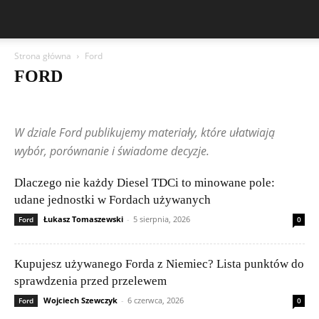
Strona główna
Ford
FORD
Aston Martin
Bentley
BMW
BYD
Cadillac
Changan
Chevrolet
Citroën
Dacia
Ferrari
Fiat
Ford
Geely
W dziale Ford publikujemy materiały, które ułatwiają
Honda
Hyundai
Jeep
Kia
Lamborghini
Lexus
Maserati
Mazda
Mercedes-Benz
Mitsubishi
Nissan
Peugeot
wybór, porównanie i świadome decyzje.
Porsche
Renault
Rolls-Royce
Skoda
Subaru
Suzuki
Tesla
Toyota
Volkswagen (VW)
Volvo
Wpisy czytelników
Dlaczego nie każdy Diesel TDCi to minowane pole:
udane jednostki w Fordach używanych
Łukasz Tomaszewski
-
5 sierpnia, 2026
Ford
0
Kupujesz używanego Forda z Niemiec? Lista punktów do
sprawdzenia przed przelewem
Wojciech Szewczyk
-
6 czerwca, 2026
Ford
0