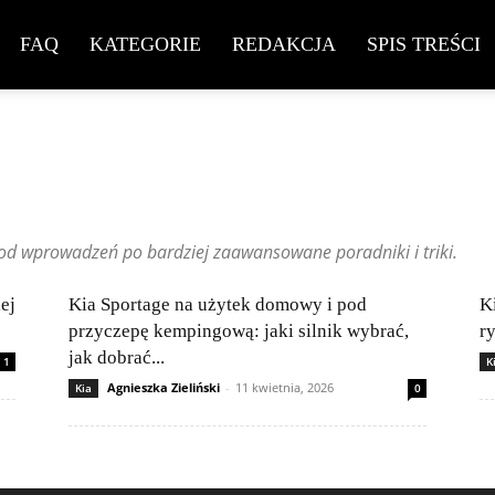
FAQ
KATEGORIE
REDAKCJA
SPIS TREŚCI
Changan
Chevrolet
Citroën
Dacia
Ferrari
Fiat
Ford
Geely
xus
Maserati
Mazda
Mercedes-Benz
Mitsubishi
Nissan
: od wprowadzeń po bardziej zaawansowane poradniki i triki.
Subaru
Suzuki
Tesla
Toyota
Volkswagen (VW)
Volvo
ej
Kia Sportage na użytek domowy i pod
K
przyczepę kempingową: jaki silnik wybrać,
r
jak dobrać...
1
K
Agnieszka Zieliński
-
11 kwietnia, 2026
Kia
0