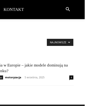
KONTAKT
NAJNOWSZE
ia w Europie – jakie modele dominują na
ynku?
motoryzacja
-
5 września, 2025
ia
0