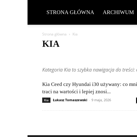
STRONA GŁÓWNA
ARCHIWUM
Strona główna
Kia
KIA
Aston Martin
Bentley
BMW
BYD
Cadillac
Honda
Hyundai
Jeep
Kia
Lamborghini
Le
Kategoria Kia to szybka nawigacja do treści
Peugeot
Porsche
Renault
Rolls-Royce
Skoda
Wpisy czytelników
Kia Ceed czy Hyundai i30 używany: co mni
traci na wartości i lepiej znosi...
Łukasz Tomaszewski
-
9 maja, 2026
Kia