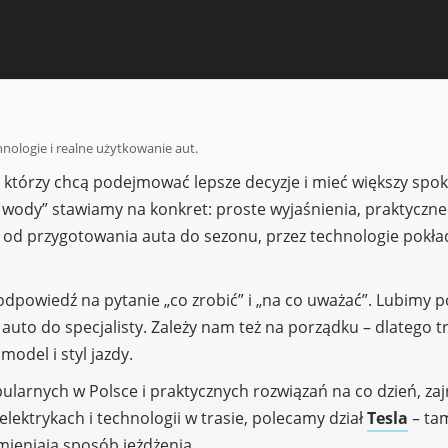
nologie i realne użytkowanie aut.
, którzy chcą podejmować lepsze decyzje i mieć większy spok
 wody” stawiamy na konkret: proste wyjaśnienia, praktyczne
 od przygotowania auta do sezonu, przez technologie pokł
 odpowiedź na pytanie „co zrobić” i „na co uważać”. Lubimy p
 auto do specjalisty. Zależy nam też na porządku – dlatego
model i styl jazdy.
pularnych w Polsce i praktycznych rozwiązań na co dzień, zajr
lektrykach i technologii w trasie, polecamy dział
Tesla
– ta
zmieniają sposób jeżdżenia.